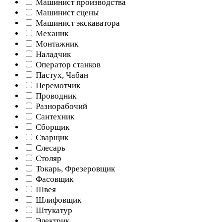
Машинист производства
Машинист сцены
Машинист экскаватора
Механик
Монтажник
Наладчик
Оператор станков
Пастух, Чабан
Перемотчик
Проводник
Разнорабочий
Сантехник
Сборщик
Сварщик
Слесарь
Столяр
Токарь, Фрезеровщик
Фасовщик
Швея
Шлифовщик
Штукатур
Электрик