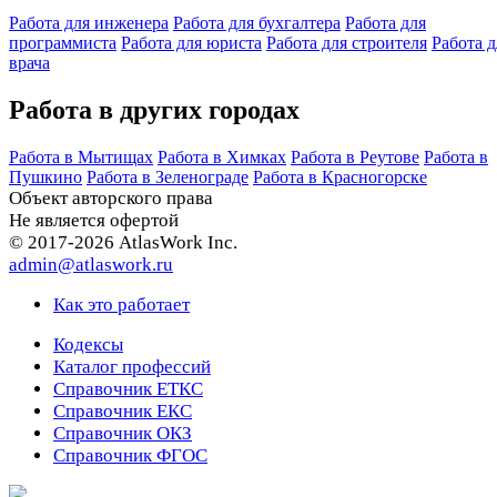
Работа для инженера
Работа для бухгалтера
Работа для
программиста
Работа для юриста
Работа для строителя
Работа д
врача
Работа в других городах
Работа в Мытищах
Работа в Химках
Работа в Реутове
Работа в
Пушкино
Работа в Зеленограде
Работа в Красногорске
Объект авторского права
Не является офертой
© 2017-2026 AtlasWork Inc.
admin@atlaswork.ru
Как это работает
Кодексы
Каталог профессий
Справочник ЕТКС
Справочник ЕКС
Справочник ОКЗ
Справочник ФГОС