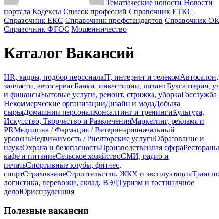
Тематические новости
Новости
портала
Кодексы
Cписок профессий
Справочник ЕТКС
Справочник ЕКС
Справочник профстандартов
Справочник О
Справочник ФГОС
Мошенничество
Каталог Вакансий
HR, кадры, подбор персонала
IT, интернет и телеком
Автосалон,
запчасти, автосервис
Банки, инвестиции, лизинг
Бухгалтерия, у
и финансы
Бытовые услуги, ремонт, стрижка, уборка
Госслужба 
Некоммерческие организации
Дизайн и мода
Добыча
сырья
Домашний персонал
Консалтинг и тренинги
Культура,
Искусство, Творчество и Развлечения
Маркетинг, реклама и
PR
Медицина / Фармация / Ветеринария
начальный
уровень
Недвижимость / Риелторские услуги
Образование и
наука
Охрана и безопасность
Производственная сфера
Рестораны
кафе и питание
Сельское хозяйство
СМИ, радио и
печать
Спортивные клубы, фитнес,
спорт
Страхование
Строительство, ЖКХ и эксплуатация
Транспо
логистика, перевозки, склад, ВЭД
Туризм и гостиничное
дело
Юриспруденция
Полезные вакансии