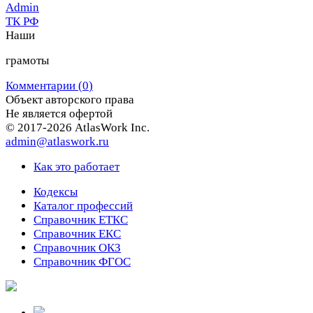
Рубрики
Admin
ТК РФ
Предыдущая
Следующая
Наши
запись
запись
грамоты
Комментарии (
0
)
Объект авторского права
Не является офертой
© 2017-2026 AtlasWork Inc.
admin@atlaswork.ru
Как это работает
Кодексы
Каталог профессий
Справочник ЕТКС
Справочник ЕКС
Справочник ОКЗ
Справочник ФГОС