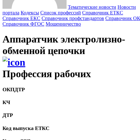
Тематические новости
Новости
портала
Кодексы
Cписок профессий
Справочник ЕТКС
Справочник ЕКС
Справочник профстандартов
Справочник О
Справочник ФГОС
Мошенничество
Аппаратчик электролизно-
обменной цепочки
Профессия рабочих
ОКПДТР
КЧ
ДТР
Код выпуска ЕТКС