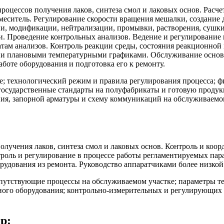
роцессов получения лаков, синтеза смол и лаковых основ. Расчет
смеситель. Регулирование скорости вращения мешалки, создание 
и, модификации, нейтрализации, промывки, растворения, сушки
и. Проведение контрольных анализов. Ведение и регулирование 
там анализов. Контроль реакции среды, состояния реакционной 
 и плановыми температурными графиками. Обслуживание основн
боте оборудования и подготовка его к ремонту.
е; технологический режим и правила регулирования процесса; ф
государственные стандарты на полуфабрикаты и готовую продукц
ния, запорной арматуры и схему коммуникаций на обслуживаемом
получения лаков, синтеза смол и лаковых основ. Контроль и ко
роль и регулирование в процессе работы регламентируемых пар
орудования из ремонта. Руководство аппаратчиками более низко
путствующие процессы на обслуживаемом участке; параметры те
ьного оборудования; контрольно-измерительных и регулирующих
р: