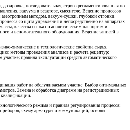
, дозировка, последовательная, строго регламентированная по
давления, вакуума в реакторе, смесителе. Ведение процессов
 азеотропным методом, вакуум-сушки, глубокой отгонки,
процесса со щита управления и непосредственно на аппаратах
массы, качества сырья по аналитическим паспортам и
ого и вспомогательного оборудования. Ведение записей в
изико-химические и технологические свойства сырья,
ию; методы проведения анализов и расчета рецептур;
 участке; правила эксплуатации средств автоматического
ординация работ на обслуживаемом участке. Выбор оптимальных
аметров. Замена и обработка диаграмм на регистрационных
й квалификации.
хнологического режима и правила регулирования процесса;
 приборов; схему арматуры и коммуникаций; основы