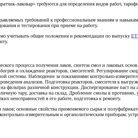
тчик-лаковар» требуются для определения видов работ, тарифн
дъявляемых требований к профессиональным знаниям и навыкам с
дования и тестирования при приеме на работу.
имо учитывать общие положения и рекомендации по выпуску
ЕТ
иту.
еского процесса получения лаков, синтеза смол и лаковых основ.
 Обогрев и охлаждение реакторов, смесителей. Регулирование ск
ной системы. Наблюдение за показаниями контрольно-измерител
роведения анализов. Подготовка реакторов, смесителя к выгрузк
в на фильтрах различной конструкции. Диспергирование паст на
ичную тару, доставка на склад. Дробление смолы в противнях, у
ких неисправностей в его работе, подготовка к ремонту.
 лаков; основные свойства применяемого сырья и полуфабрикат
о контрольно-измерительным и органолитическим приборам; устр