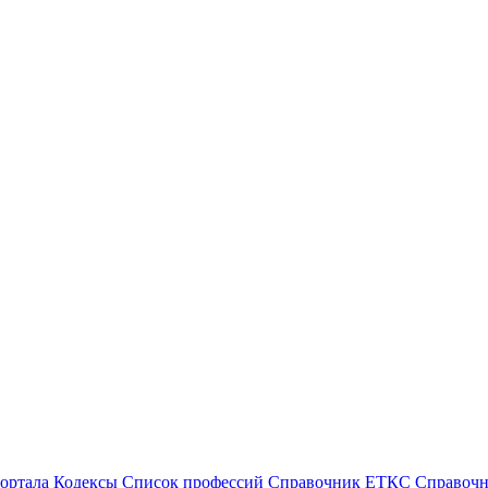
ортала
Кодексы
Cписок профессий
Справочник ЕТКС
Справоч