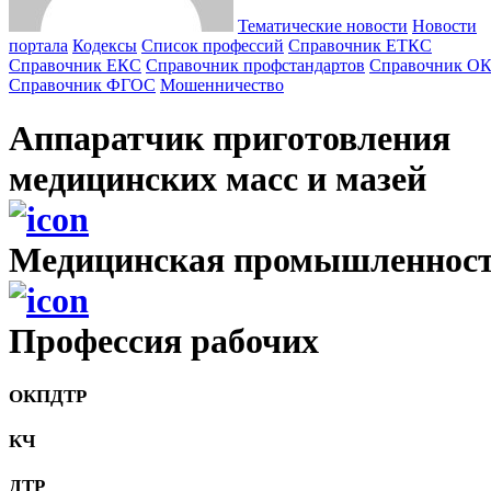
Тематические новости
Новости
портала
Кодексы
Cписок профессий
Справочник ЕТКС
Справочник ЕКС
Справочник профстандартов
Справочник О
Справочник ФГОС
Мошенничество
Аппаратчик приготовления
медицинских масс и мазей
Медицинская промышленнос
Профессия рабочих
ОКПДТР
КЧ
ДТР