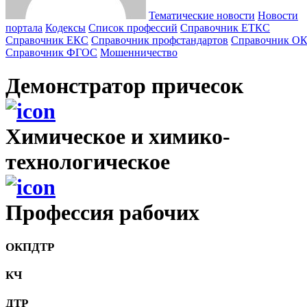
Тематические новости
Новости
портала
Кодексы
Cписок профессий
Справочник ЕТКС
Справочник ЕКС
Справочник профстандартов
Справочник О
Справочник ФГОС
Мошенничество
Демонстратор причесок
Химическое и химико-
технологическое
Профессия рабочих
ОКПДТР
КЧ
ДТР