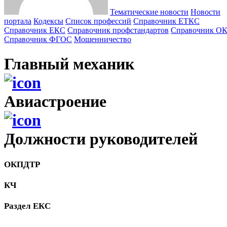
Тематические новости
Новости
портала
Кодексы
Cписок профессий
Справочник ЕТКС
Справочник ЕКС
Справочник профстандартов
Справочник О
Справочник ФГОС
Мошенничество
Главный механик
Авиастроение
Должности руководителей
ОКПДТР
КЧ
Раздел ЕКС