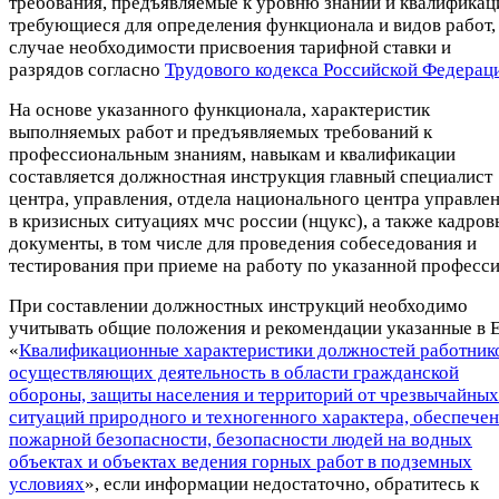
требования, предъявляемые к уровню знаний и квалификац
требующиеся для определения функционала и видов работ, 
случае необходимости присвоения тарифной ставки и
разрядов согласно
Трудового кодекса Российской Федерац
На основе указанного функционала, характеристик
выполняемых работ и предъявляемых требований к
профессиональным знаниям, навыкам и квалификации
составляется должностная инструкция главный специалист
центра, управления, отдела национального центра управле
в кризисных ситуациях мчс россии (нцукс), а также кадров
документы, в том числе для проведения собеседования и
тестирования при приеме на работу по указанной професси
При составлении должностных инструкций необходимо
учитывать общие положения и рекомендации указанные в 
«
Квалификационные характеристики должностей работник
осуществляющих деятельность в области гражданской
обороны, защиты населения и территорий от чрезвычайных
ситуаций природного и техногенного характера, обеспече
пожарной безопасности, безопасности людей на водных
объектах и объектах ведения горных работ в подземных
условиях
», если информации недостаточно, обратитесь к