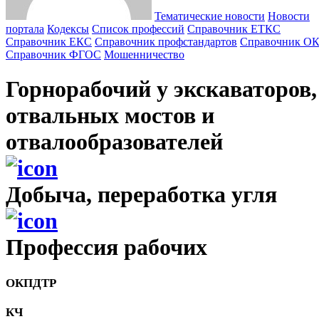
Тематические новости
Новости
портала
Кодексы
Cписок профессий
Справочник ЕТКС
Справочник ЕКС
Справочник профстандартов
Справочник О
Справочник ФГОС
Мошенничество
Горнорабочий у экскаваторов,
отвальных мостов и
отвалообразователей
Добыча, переработка угля
Профессия рабочих
ОКПДТР
КЧ