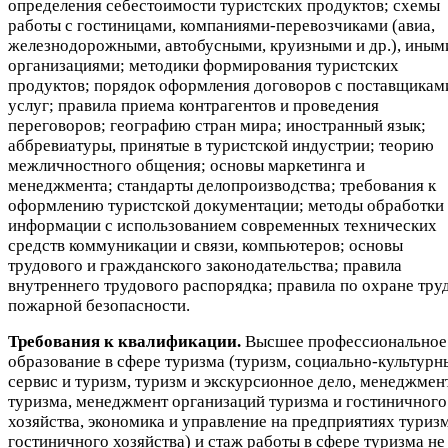
определения себестоимости туристских продуктов; схемы
работы с гостиницами, компаниями-перевозчиками (авиа,
железнодорожными, автобусными, круизными и др.), иным
организациями; методики формирования туристских
продуктов; порядок оформления договоров с поставщикам
услуг; правила приема контрагентов и проведения
переговоров; географию стран мира; иностранный язык;
аббревиатуры, принятые в туристской индустрии; теорию
межличностного общения; основы маркетинга и
менеджмента; стандарты делопроизводства; требования к
оформлению туристской документации; методы обработки
информации с использованием современных технических
средств коммуникации и связи, компьютеров; основы
трудового и гражданского законодательства; правила
внутреннего трудового распорядка; правила по охране тру
пожарной безопасности.
Требования к квалификации.
Высшее профессиональное
образование в сфере туризма (туризм, социально-культурн
сервис и туризм, туризм и экскурсионное дело, менеджмен
туризма, менеджмент организаций туризма и гостиничного
хозяйства, экономика и управление на предприятиях туриз
гостиничного хозяйства) и стаж работы в сфере туризма не