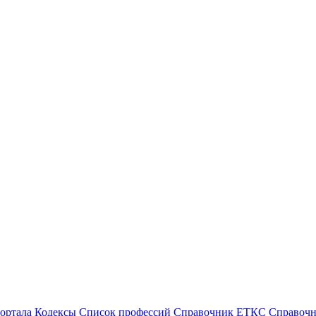
ортала
Кодексы
Cписок профессий
Справочник ЕТКС
Справоч