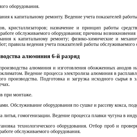
мого оборудования.
ания к капитальному ремонту. Ведение учета показателей работ
в, кристаллизаторов; назначение и принцип работы средств
 работе обслуживаемого оборудования; причины возникновения 
ования к капитальному ремонту; физико-химические и механ
от; правила ведения учета показателей работы обслуживаемого 
зводства алюминия 6-й разряд
производства алюминия и изготовления обожженных анодов на
климатом. Ведение процесса электролиза алюминия в расплавл
ого производства. Подготовка и загрузка исходного сырья в
ечах.
ов при монтаже.
ами. Обслуживание оборудования по сушке и рассеву кокса, по
са литья, гомогенизации. Ведение процесса плавки чугуна в инд
тановка технологического оборудования. Отбор проб и проверк
 работе обслуживаемого оборудования.