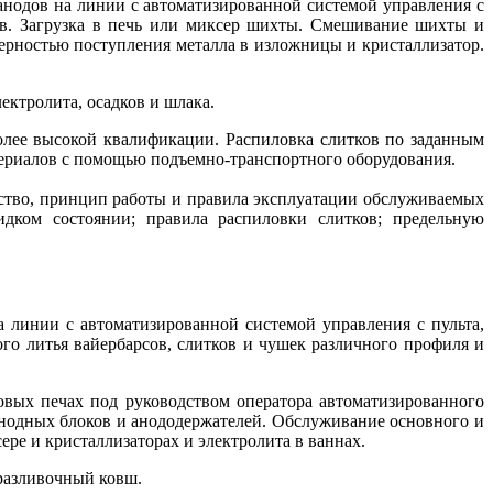
нодов на линии с автоматизированной системой управления с
ов. Загрузка в печь или миксер шихты. Смешивание шихты и
ерностью поступления металла в изложницы и кристаллизатор.
ектролита, осадков и шлака.
олее высокой квалификации. Распиловка слитков по заданным
атериалов с помощью подъемно-транспортного оборудования.
йство, принцип работы и правила эксплуатации обслуживаемых
дком состоянии; правила распиловки слитков; предельную
 линии с автоматизированной системой управления с пульта,
о литья вайербарсов, слитков и чушек различного профиля и
вых печах под руководством оператора автоматизированного
анодных блоков и анододержателей. Обслуживание основного и
ре и кристаллизаторах и электролита в ваннах.
 разливочный ковш.