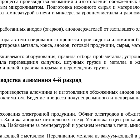
процесса производства алюминия и изготовления обожженных а
мым микроклиматом. Подготовка исходного сырья и материал
а температурой в печи и миксере, за уровнем металла и равном
работанных анодов (огарков), анододержателей от застывшего эл
тора автоматизированного процесса производства алюминия б
ртировка металла, кокса, анодов, готовой продукции, сырья, м
живаемого оборудования; правила отбора проб металла; устро
вила перемещения сыпучих, штучных грузов и металла в жи
и цепей; правила подъема и перемещения грузов.
зводства алюминия 4-й разряд
производства алюминия и изготовления обожженных анодов на
климатом. Ведение процесса полунепрерывного и непрерывног
ессования электродной продукции. Обжиг электродов в обжиго
. Заливка анодных ниппельных гнезд. Установка и центровка 
а. Наблюдение за температурой и уровнем металла в печи, миксе
а ковшей с металлом. Переливание металла из вакуум-ковшей в