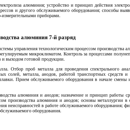
лектролиза алюминия; устройство и принцип действия электро
прессов и другого обслуживаемого оборудования; способы выяв
о-измерительными приборами.
зводства алюминия 7-й разряд
стемы управления технологическим процессом производства а
регулируемым микроклиматом. Контроль за процессами полунеп
в и выходом готовой продукции.
лла. Отбор проб металла для проведения спектрального анал
ых солей, металла, анодов, работой транспортных средств и 
авки. Прием обслуживаемого оборудования в начале смены и 
одства алюминия и анодов; назначение и принцип работы сре
сом производства алюминия и анодов; основы металлургии в о
ния неисправностей в работе обслуживаемого оборудования; фи
 обслуживаемого оборудования.