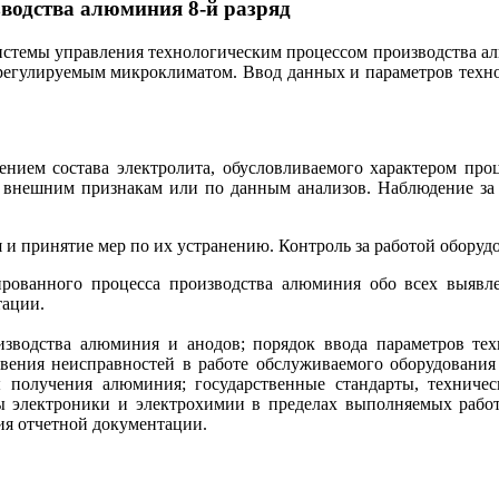
зводства алюминия 8-й разряд
стемы управления технологическим процессом производства а
 регулируемым микроклиматом. Ввод данных и параметров техно
нием состава электролита, обусловливаемого характером проц
о внешним признакам или по данным анализов. Наблюдение за
 и принятие мер по их устранению. Контроль за работой оборуд
рованного процесса производства алюминия обо всех выявле
тации.
водства алюминия и анодов; порядок ввода параметров техн
ения неисправностей в работе обслуживаемого оборудования 
ы получения алюминия; государственные стандарты, техниче
ы электроники и электрохимии в пределах выполняемых работ;
ия отчетной документации.