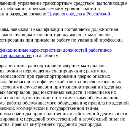
твляющий управление транспортным средством, выполняющим
и требования, предъявляемые к уровню знаний и
ки и разрядов согласно
Трудового кодекса Российской
иям, навыкам и квалификации составляется должностная
м, выполняющим транспортировку ядерных материалов,
естирования при приеме на работу по указанной профессии.
фикационные характеристики должностей работников
 специальностей
по алфавиту.
рганизации транспортировки ядерных материалов,
, выгрузки и перемещения спецпродукции; режимные
безопасности при транспортировании ядерно опасных
вила безопасности и физической защиты перевозке ядерных
населения в случае аварии при транспортировании ядерных
ых материалов, радиоактивных веществ и изделий на их
на их основе; инструкции по техническому обслуживанию
имы работы обслуживаемого оборудования; правила по ядерной
жебной, коммерческой и государственной тайны,
формы и методы производственно-хозяйственной деятельности;
мулирования; передовой отечественный и зарубежный опыт по
ства; правила внутреннего трудового распорядка.