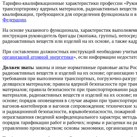
Тарифно-квалификационные характеристики профессии «Руков
транспортировку ядерных материалов, радиоактивных веществ 
квалификации, требующиеся для определения функционала и ви
Федерации
.
На основе указанного функционала, характеристик выполняем
инструкция руководитель бригады (экипажа, группы), непос
радиоактивных веществ или изделий на их основе, а также кад
При составлении должностных инструкций необходимо учитыв
организаций атомной энергетики
», если информации недостат
Должен знать:
законы и иные нормативные правовые акты Рос
радиоактивных веществ и изделий на их основе; организацию 
требования при выполнении транспортных, погрузочно-разгруз
делящихся материалов; правила ядерной безопасности при тра
материалов; правила безопасности при транспортировании рад
материалов, радиоактивных веществ и изделий на их основе; 
основе; порядок оповещения в случае аварии при транспортир
вагонов-контейнеров и вагонов сопровождения; технические х
и радиационной безопасности, взрывобезопасности, пожарной 
неразглашения сведений конфиденциального характера; метод
порядок тарификации работ и рабочих; нормы и расценки на р
управлению производством; основы экономики, организации про