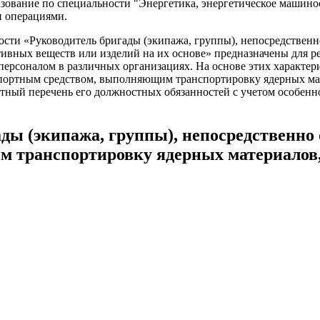
ование по специальности "Энергетика, энергетическое машинос
и операциями.
ти «Руководитель бригады (экипажа, группы), непосредствен
вных веществ или изделий на их основе» предназначены для ре
ерсоналом в различных организациях. На основе этих характер
ортным средством, выполняющим транспортировку ядерных мате
ретный перечень его должностных обязанностей с учетом особен
ды (экипажа, группы), непосредственн
 транспортировку ядерных материалов,