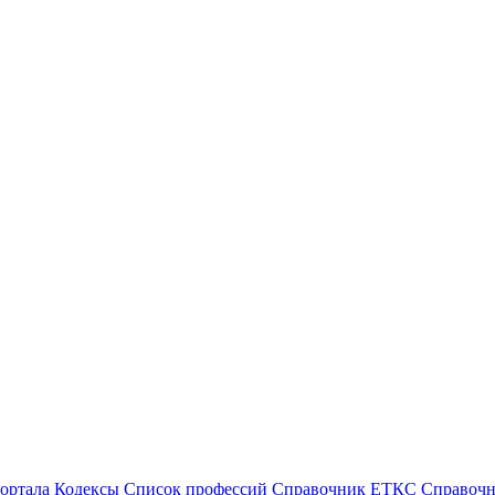
ортала
Кодексы
Cписок профессий
Справочник ЕТКС
Справоч