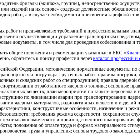
одитель бригады (экипажа, группы), непосредственно осущес
или изделий на их основе» содержат должностные обязанности 
дов работ, а в случае необходимости присвоения тарифной став
ых работ и предъявляемых требований к профессиональным знан
редственно осуществляющий управление транспортным средство
ровые документы, в том числе для проведения собеседования и т
ать общие положения и рекомендации указанные в ЕКС «
Квали
очно, обратитесь к поиску профессии через
каталог профессий и
сийской Федерации, методические нормативные документы по о
транспортных и погрузо-разгрузочных работ; правила погрузки
очных и складских работ со спецпродукцией; правила ядерной 
нспортировании отработанного ядерного топлива; основные пра
иоактивных веществ; план мероприятий по защите персонала и 
инструкцию по ликвидации аварии при транспортировании ядерн
овании ядерных материалов, радиоактивных веществ и изделий 
арактеристики, конструктивные особенности, назначение и реж
безопасности; требования режима секретности, сохранности слу
ы технико-экономического и производственного планирования; 
аботы; положения об оплате труда и формах материального сти
изводства, труда и управления; основы трудового законодатель