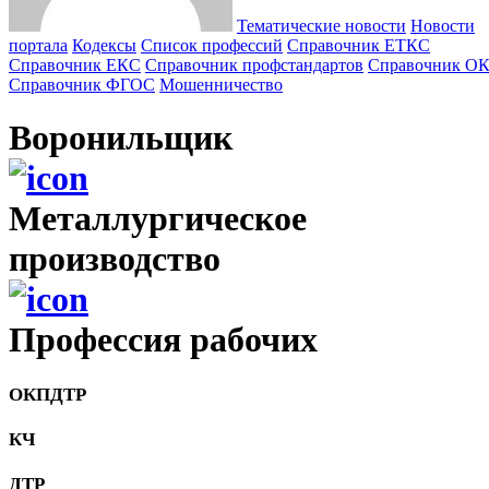
Тематические новости
Новости
портала
Кодексы
Cписок профессий
Справочник ЕТКС
Справочник ЕКС
Справочник профстандартов
Справочник О
Справочник ФГОС
Мошенничество
Воронильщик
Металлургическое
производство
Профессия рабочих
ОКПДТР
КЧ
ДТР