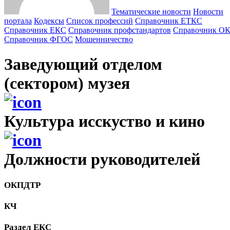
Тематические новости
Новости
портала
Кодексы
Cписок профессий
Справочник ЕТКС
Справочник ЕКС
Справочник профстандартов
Справочник О
Справочник ФГОС
Мошенничество
Заведующий отделом
(сектором) музея
Культура исскуство и кино
Должности руководителей
ОКПДТР
КЧ
Раздел ЕКС