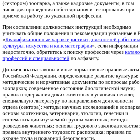
(сектором) зоопарка, а также кадровые документы, в том
числе для проведения собеседования и тестирования при
приеме на работу по указанной профессии.
При составлении должностных инструкций необходимо
учитывать общие положения и рекомендации указанные в 
«
Квалификационные характеристики должностей работник
культуры, искусства и кинематографии
», если информации
недостаточно, обратитесь к поиску профессии через
катало
профессий и специальностей
по алфавиту.
Должен знать:
законы и иные нормативные правовые акты
Российской Федерации, определяющие развитие культуры;
методические и нормативные документы по вопросам раб
зоопарков; современное состояние биологической науки;
правила содержания диких животных в условиях неволи;
специальную литературу по направлениям деятельности
отдела (сектора); методы научных исследований в зоопарк
основы зоотехники, ветеринарии, этологии, генетики и
систематизации изучаемой группы животных; методы
разведения животных; основы трудового законодательства;
правила внутреннего трудового распорядка; правила по
охране труда и пожарной безопасности.