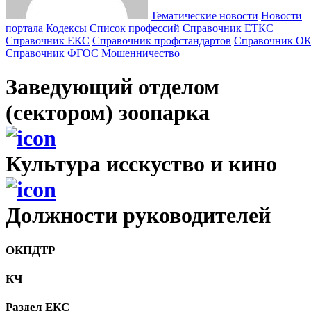
Тематические новости
Новости
портала
Кодексы
Cписок профессий
Справочник ЕТКС
Справочник ЕКС
Справочник профстандартов
Справочник О
Справочник ФГОС
Мошенничество
Заведующий отделом
(сектором) зоопарка
Культура исскуство и кино
Должности руководителей
ОКПДТР
КЧ
Раздел ЕКС