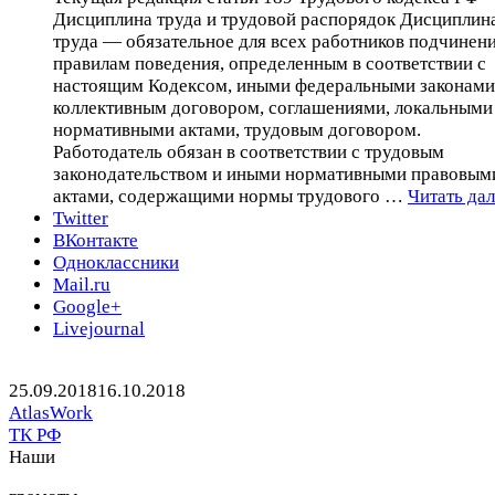
Дисциплина труда и трудовой распорядок Дисциплин
труда — обязательное для всех работников подчинен
правилам поведения, определенным в соответствии с
настоящим Кодексом, иными федеральными законами
коллективным договором, соглашениями, локальными
нормативными актами, трудовым договором.
Работодатель обязан в соответствии с трудовым
законодательством и иными нормативными правовым
актами, содержащими нормы трудового …
Читать да
Twitter
ВКонтакте
Одноклассники
Mail.ru
Google+
Livejournal
Опубликовано
Автор
25.09.2018
16.10.2018
Рубрики
AtlasWork
ТК РФ
Предыдущая
Следующая
Наши
запись
запись