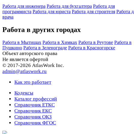
Работа для инженера
Работа для бухгалтера
Работа для
программиста
Работа для юриста
Работа для строителя
Работа д
врача
Работа в других городах
Работа в Мытищах
Работа в Химках
Работа в Реутове
Работа в
Пушкино
Работа в Зеленограде
Работа в Красногорске
Объект авторского права
Не является офертой
© 2017-2026 AtlasWork Inc.
admin@atlaswork.ru
Как это работает
Кодексы
Каталог профессий
Справочник ЕТКС
Справочник ЕКС
Справочник ОКЗ
Справочник ФГОС