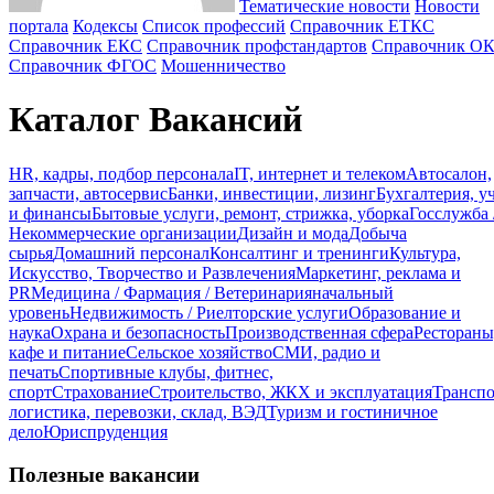
Тематические новости
Новости
портала
Кодексы
Cписок профессий
Справочник ЕТКС
Справочник ЕКС
Справочник профстандартов
Справочник О
Справочник ФГОС
Мошенничество
Каталог Вакансий
HR, кадры, подбор персонала
IT, интернет и телеком
Автосалон,
запчасти, автосервис
Банки, инвестиции, лизинг
Бухгалтерия, у
и финансы
Бытовые услуги, ремонт, стрижка, уборка
Госслужба 
Некоммерческие организации
Дизайн и мода
Добыча
сырья
Домашний персонал
Консалтинг и тренинги
Культура,
Искусство, Творчество и Развлечения
Маркетинг, реклама и
PR
Медицина / Фармация / Ветеринария
начальный
уровень
Недвижимость / Риелторские услуги
Образование и
наука
Охрана и безопасность
Производственная сфера
Рестораны
кафе и питание
Сельское хозяйство
СМИ, радио и
печать
Спортивные клубы, фитнес,
спорт
Страхование
Строительство, ЖКХ и эксплуатация
Транспо
логистика, перевозки, склад, ВЭД
Туризм и гостиничное
дело
Юриспруденция
Полезные вакансии