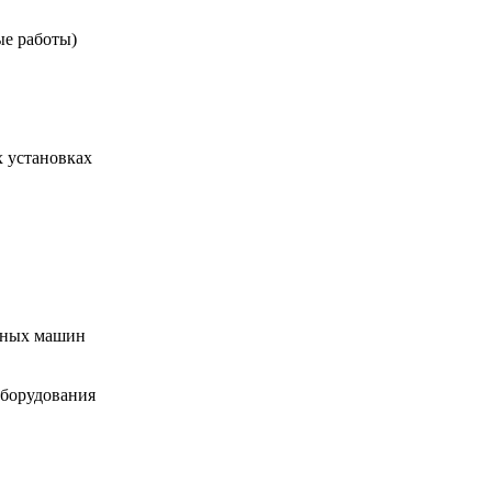
ые работы)
 установках
чных машин
оборудования