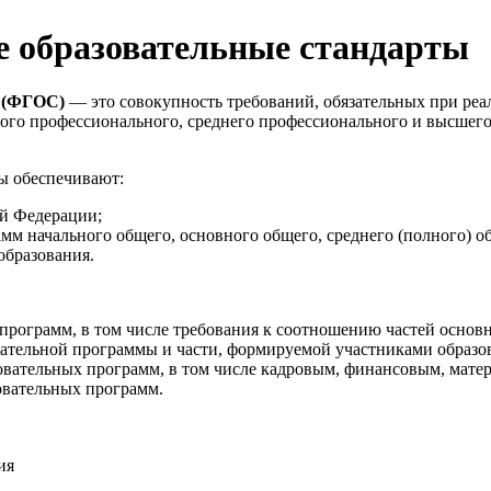
е образовательные стандарты
ы (ФГОС)
— это совокупность требований, обязательных при ре
ьного профессионального, среднего профессионального и высше
ы обеспечивают:
ой Федерации;
м начального общего, основного общего, среднего (полного) о
образования.
программ, в том числе требования к соотношению частей основн
ательной программы и части, формируемой участниками образов
овательных программ, в том числе кадровым, финансовым, мате
овательных программ.
ия