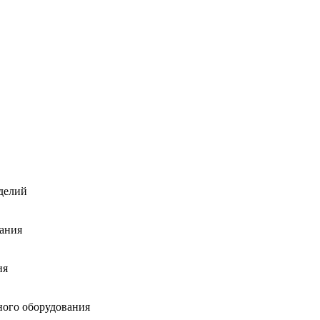
делий
ания
ия
ного оборудования