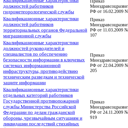
Квалификационные характеристики
Приказ
должностей работников
Минздравсоцразви
РФ от 16.02.2009 N
гидрометеорологической службы
Квалификационные характеристики
Приказ
должностей работников
Минздравсоцразви
территориальных органов Федеральной
РФ от 11.03.2009 
107
миграционной службы
Квалификационные характеристики
должностей руководителей и
специалистов по обеспечению
Приказ
безопасности информации в ключевых
Минздравсоцразви
системах информационной
РФ от 22.04.2009 
205
инфраструктуры, противодействию
техническим разведкам и технической
защите информации
Квалификационные характеристики
отдельных категорий работников
Государственной противопожарной
Приказ
службы Министерства Российской
Минздравсоцразви
Федерации по делам гражданской
РФ от 24.11.2009 
919
обороны, чрезвычайным ситуациям и
ликвидации последствий стихийных