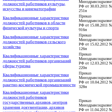
Минздравсоцразви
должностей работников культуры,
РФ от 30.03.2011 
искусства и кинематографии
251н
Приказ
Квалификационные характеристики
Минздравсоцразви
должностей работников в области
РФ от 15.08.2011 
физической культуры и спорта
916н
Приказ
Квалификационные характеристики
Минздравсоцразви
должностей работников сельского
РФ от 15.02.2012 
хозяйства
126н
Приказ
Квалификационные характеристики
Минздравсоцразви
должностей работников организаций
РФ от 12.03.2012 
сферы туризма
220н
Приказ
Квалификационные характеристики
Минздравсоцразви
должностей работников организаций
РФ от 10.04.2012 
ракетно-космической промышленности
328н
Квалификационные характеристики
должностей работников
Приказ
государственных архивов, центров
Минздравсоцразви
хранения документации, архивов
РФ от 11.04.2012 