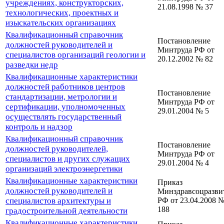
учреждениях, конструкторских,
21.08.1998 № 37
технологических, проектных и
изыскательских организациях
Квалификационный справочник
Постановление
должностей руководителей и
Минтруда РФ от
специалистов организаций геологии и
20.12.2002 № 82
разведки недр
Квалификационные характеристики
должностей работников центров
Постановление
стандартизации, метрологии и
Минтруда РФ от
сертификации, уполномоченных
29.01.2004 № 5
осуществлять государственный
контроль и надзор
Квалификационный справочник
Постановление
должностей руководителей,
Минтруда РФ от
специалистов и других служащих
29.01.2004 № 4
организаций электроэнергетики
Квалификационные характеристики
Приказ
должностей руководителей и
Минздравсоцразви
специалистов архитектуры и
РФ от 23.04.2008 
188
градостроительной деятельности
Квалификационные характеристики