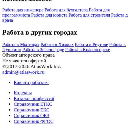
Работа для инженера
Работа для бухгалтера
Работа для
программиста
Работа для юриста
Работа для строителя
Работа д
врача
Работа в других городах
Работа в Мытищах
Работа в Химках
Работа в Реутове
Работа в
Пушкино
Работа в Зеленограде
Работа в Красногорске
Объект авторского права
Не является офертой
© 2017-2026 AtlasWork Inc.
admin@atlaswork.ru
Как это работает
Кодексы
Каталог профессий
Справочник ЕТКС
Справочник ЕКС
Справочник ОКЗ
Справочник ФГОС