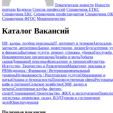
Тематические новости
Новости
портала
Кодексы
Cписок профессий
Справочник ЕТКС
Справочник ЕКС
Справочник профстандартов
Справочник О
Справочник ФГОС
Мошенничество
Каталог Вакансий
HR, кадры, подбор персонала
IT, интернет и телеком
Автосалон,
запчасти, автосервис
Банки, инвестиции, лизинг
Бухгалтерия, у
и финансы
Бытовые услуги, ремонт, стрижка, уборка
Госслужба 
Некоммерческие организации
Дизайн и мода
Добыча
сырья
Домашний персонал
Консалтинг и тренинги
Культура,
Искусство, Творчество и Развлечения
Маркетинг, реклама и
PR
Медицина / Фармация / Ветеринария
начальный
уровень
Недвижимость / Риелторские услуги
Образование и
наука
Охрана и безопасность
Производственная сфера
Рестораны
кафе и питание
Сельское хозяйство
СМИ, радио и
печать
Спортивные клубы, фитнес,
спорт
Страхование
Строительство, ЖКХ и эксплуатация
Транспо
логистика, перевозки, склад, ВЭД
Туризм и гостиничное
дело
Юриспруденция
Полезные вакансии