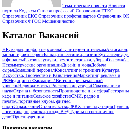
Тематические новости
Новости
портала
Кодексы
Cписок профессий
Справочник ЕТКС
Справочник ЕКС
Справочник профстандартов
Справочник О
Справочник ФГОС
Мошенничество
Каталог Вакансий
HR, кадры, подбор персонала
IT, интернет и телеком
Автосалон,
запчасти, автосервис
Банки, инвестиции, лизинг
Бухгалтерия, у
и финансы
Бытовые услуги, ремонт, стрижка, уборка
Госслужба 
Некоммерческие организации
Дизайн и мода
Добыча
сырья
Домашний персонал
Консалтинг и тренинги
Культура,
Искусство, Творчество и Развлечения
Маркетинг, реклама и
PR
Медицина / Фармация / Ветеринария
начальный
уровень
Недвижимость / Риелторские услуги
Образование и
наука
Охрана и безопасность
Производственная сфера
Рестораны
кафе и питание
Сельское хозяйство
СМИ, радио и
печать
Спортивные клубы, фитнес,
спорт
Страхование
Строительство, ЖКХ и эксплуатация
Транспо
логистика, перевозки, склад, ВЭД
Туризм и гостиничное
дело
Юриспруденция
Полезные вакансии