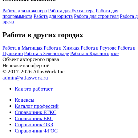
Работа для инженера
Работа для бухгалтера
Работа для
программиста
Работа для юриста
Работа для строителя
Работа д
врача
Работа в других городах
Работа в Мытищах
Работа в Химках
Работа в Реутове
Работа в
Пушкино
Работа в Зеленограде
Работа в Красногорске
Объект авторского права
Не является офертой
© 2017-2026 AtlasWork Inc.
admin@atlaswork.ru
Как это работает
Кодексы
Каталог профессий
Справочник ЕТКС
Справочник ЕКС
Справочник ОКЗ
Справочник ФГОС