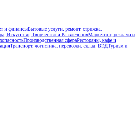
ет и финансы
Бытовые услуги, ремонт, стрижка,
ра, Искусство, Творчество и Развлечения
Маркетинг, реклама и
зопасность
Производственная сфера
Рестораны, кафе и
тация
Транспорт, логистика, перевозки, склад, ВЭД
Туризм и