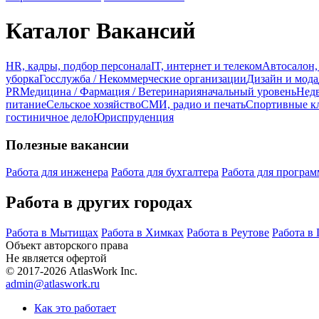
Каталог Вакансий
HR, кадры, подбор персонала
IT, интернет и телеком
Автосалон,
уборка
Госслужба / Некоммерческие организации
Дизайн и мода
PR
Медицина / Фармация / Ветеринария
начальный уровень
Недв
питание
Сельское хозяйство
СМИ, радио и печать
Спортивные кл
гостиничное дело
Юриспруденция
Полезные вакансии
Работа для инженера
Работа для бухгалтера
Работа для програм
Работа в других городах
Работа в Мытищах
Работа в Химках
Работа в Реутове
Работа в
Объект авторского права
Не является офертой
© 2017-2026 AtlasWork Inc.
admin@atlaswork.ru
Как это работает