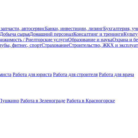
 запчасти, автосервис
Банки, инвестиции, лизинг
Бухгалтерия, уч
Добыча сырья
Домашний персонал
Консалтинг и тренинги
Культу
ижимость / Риелторские услуги
Образование и наука
Охрана и бе
убы, фитнес, спорт
Страхование
Строительство, ЖКХ и эксплуа
миста
Работа для юриста
Работа для строителя
Работа для врача
 Пушкино
Работа в Зеленограде
Работа в Красногорске