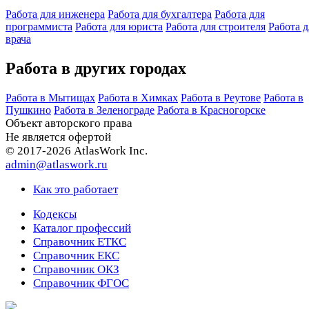
Работа для инженера
Работа для бухгалтера
Работа для
программиста
Работа для юриста
Работа для строителя
Работа д
врача
Работа в других городах
Работа в Мытищах
Работа в Химках
Работа в Реутове
Работа в
Пушкино
Работа в Зеленограде
Работа в Красногорске
Объект авторского права
Не является офертой
© 2017-2026 AtlasWork Inc.
admin@atlaswork.ru
Как это работает
Кодексы
Каталог профессий
Справочник ЕТКС
Справочник ЕКС
Справочник ОКЗ
Справочник ФГОС