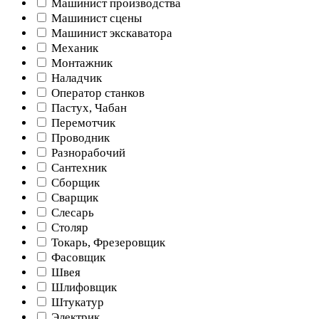
Машинист производства
Машинист сцены
Машинист экскаватора
Механик
Монтажник
Наладчик
Оператор станков
Пастух, Чабан
Перемотчик
Проводник
Разнорабочий
Сантехник
Сборщик
Сварщик
Слесарь
Столяр
Токарь, Фрезеровщик
Фасовщик
Швея
Шлифовщик
Штукатур
Электрик