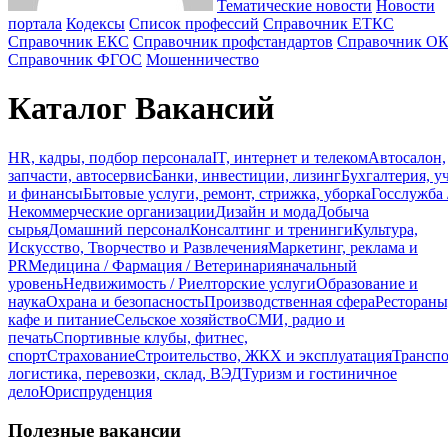
Тематические новости
Новости
портала
Кодексы
Cписок профессий
Справочник ЕТКС
Справочник ЕКС
Справочник профстандартов
Справочник О
Справочник ФГОС
Мошенничество
Каталог Вакансий
HR, кадры, подбор персонала
IT, интернет и телеком
Автосалон,
запчасти, автосервис
Банки, инвестиции, лизинг
Бухгалтерия, у
и финансы
Бытовые услуги, ремонт, стрижка, уборка
Госслужба 
Некоммерческие организации
Дизайн и мода
Добыча
сырья
Домашний персонал
Консалтинг и тренинги
Культура,
Искусство, Творчество и Развлечения
Маркетинг, реклама и
PR
Медицина / Фармация / Ветеринария
начальный
уровень
Недвижимость / Риелторские услуги
Образование и
наука
Охрана и безопасность
Производственная сфера
Рестораны
кафе и питание
Сельское хозяйство
СМИ, радио и
печать
Спортивные клубы, фитнес,
спорт
Страхование
Строительство, ЖКХ и эксплуатация
Транспо
логистика, перевозки, склад, ВЭД
Туризм и гостиничное
дело
Юриспруденция
Полезные вакансии