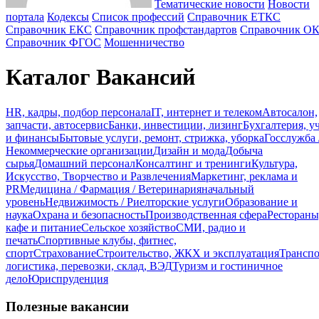
Тематические новости
Новости
портала
Кодексы
Cписок профессий
Справочник ЕТКС
Справочник ЕКС
Справочник профстандартов
Справочник О
Справочник ФГОС
Мошенничество
Каталог Вакансий
HR, кадры, подбор персонала
IT, интернет и телеком
Автосалон,
запчасти, автосервис
Банки, инвестиции, лизинг
Бухгалтерия, у
и финансы
Бытовые услуги, ремонт, стрижка, уборка
Госслужба 
Некоммерческие организации
Дизайн и мода
Добыча
сырья
Домашний персонал
Консалтинг и тренинги
Культура,
Искусство, Творчество и Развлечения
Маркетинг, реклама и
PR
Медицина / Фармация / Ветеринария
начальный
уровень
Недвижимость / Риелторские услуги
Образование и
наука
Охрана и безопасность
Производственная сфера
Рестораны
кафе и питание
Сельское хозяйство
СМИ, радио и
печать
Спортивные клубы, фитнес,
спорт
Страхование
Строительство, ЖКХ и эксплуатация
Транспо
логистика, перевозки, склад, ВЭД
Туризм и гостиничное
дело
Юриспруденция
Полезные вакансии