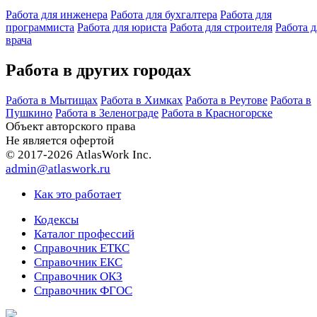
Работа для инженера
Работа для бухгалтера
Работа для
программиста
Работа для юриста
Работа для строителя
Работа д
врача
Работа в других городах
Работа в Мытищах
Работа в Химках
Работа в Реутове
Работа в
Пушкино
Работа в Зеленограде
Работа в Красногорске
Объект авторского права
Не является офертой
© 2017-2026 AtlasWork Inc.
admin@atlaswork.ru
Как это работает
Кодексы
Каталог профессий
Справочник ЕТКС
Справочник ЕКС
Справочник ОКЗ
Справочник ФГОС