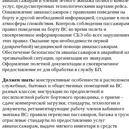
авиапассажирам и членам летного экипажа полного компле
услуг, предусмотренных технологическими картами рейса.
Ознакомление авиапассажиров с правилами поведения на
борту и другой необходимой информацией, создание в пол
атмосферы спокойствия. Контроль соблюдения пассажира
правил поведения на борту ВС во время полета и
своевременное информирование СБЭ обо всех нарушения
этих правил. Оказание при необходимости первой
(доврачебной) медицинской помощи авиапассажирам.
Обеспечение безопасности авиапассажиров в аварийной и
чрезвычайной ситуации, организация их эвакуации.
Оформление полетной документации и своевременное
предоставление ее для обработки в службу БП.
Должен знать:
конструктивные особенности и расположе
служебных, бытовых и общественных помещений на ВС
разных классов; инструкции по предполетной и
послеполетной работе бортового проводника, о приеме -
сдаче коммерческой загрузки; стандарты, технологии и
документы, регламентирующие работу членов кабинного
экипажа ВС; правила перевозки пассажиров, багажа и груз
отраслевые стандарты по предоставлению услуг
авиапассажирам, выдаче мягкого инвентаря и средств