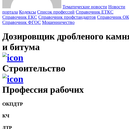
Тематические новости
Новости
портала
Кодексы
Cписок профессий
Справочник ЕТКС
Справочник ЕКС
Справочник профстандартов
Справочник О
Справочник ФГОС
Мошенничество
Дозировщик дробленого камн
и битума
Cтроительство
Профессия рабочих
ОКПДТР
КЧ
ДТР