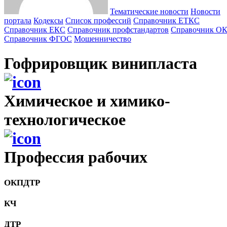
Тематические новости
Новости
портала
Кодексы
Cписок профессий
Справочник ЕТКС
Справочник ЕКС
Справочник профстандартов
Справочник О
Справочник ФГОС
Мошенничество
Гофрировщик винипласта
Химическое и химико-
технологическое
Профессия рабочих
ОКПДТР
КЧ
ДТР