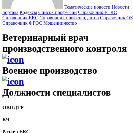
Тематические новости
Новости
портала
Кодексы
Cписок профессий
Справочник ЕТКС
Справочник ЕКС
Справочник профстандартов
Справочник О
Справочник ФГОС
Мошенничество
Ветеринарный врач
производственного контроля
Военное производство
Должности cпециалистов
ОКПДТР
КЧ
Раздел ЕКС