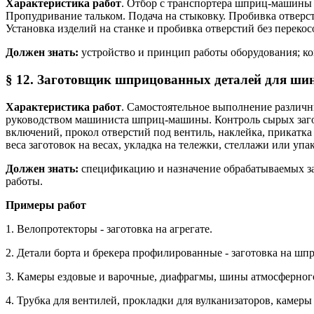
Характеристика работ
. Отбор с транспортера шприц-машины 
Пропудривание тальком. Подача на стыковку. Пробивка отверст
Установка изделий на станке и пробивка отверстий без перекос
Должен знать:
устройство и принцип работы оборудования; ко
§ 12. Заготовщик шприцованных деталей для шин
Характеристика работ
. Самостоятельное выполнение различн
руководством машиниста шприц-машины. Контроль сырых загот
включений, прокол отверстий под вентиль, наклейка, прикатка 
веса заготовок на весах, укладка на тележки, стеллажи или уп
Должен знать:
спецификацию и назначение обрабатываемых заг
работы.
Примеры работ
1. Велопротекторы - заготовка на агрегате.
2. Детали борта и брекера профилированные - заготовка на шп
3. Камеры ездовые и варочные, диафрагмы, шины атмосферного 
4. Трубка для вентилей, прокладки для вулканизаторов, камер