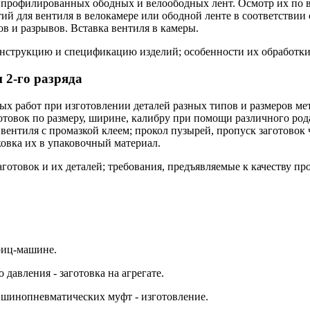
профилированных ободных и велоободных лент. Осмотр их по вн
ий для вентиля в велокамере или ободной ленте в соответствии
ов и разрывов. Вставка вентиля в камеры.
нструкцию и спецификацию изделий; особенности их обработки;
 2-го разряда
ых работ при изготовлении деталей разных типов и размеров 
овок по размеру, ширине, калибру при помощи различного род
вентиля с промазкой клеем; прокол пузырей, пропуск заготовок 
аковка их в упаковочный материал.
отовок и их деталей; требования, предъявляемые к качеству п
риц-машине.
давления - заготовка на агрегате.
ы шинопневматических муфт - изготовление.