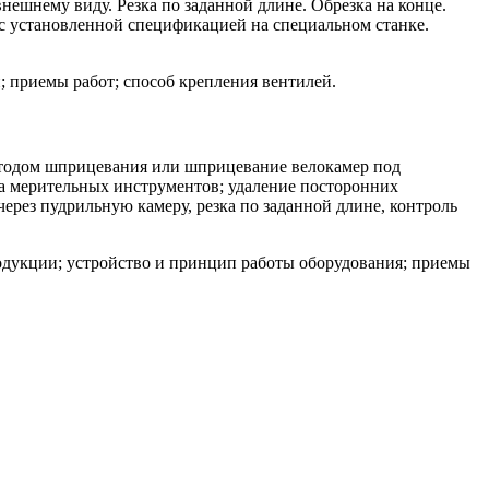
ешнему виду. Резка по заданной длине. Обрезка на конце.
 с установленной спецификацией на специальном станке.
 приемы работ; способ крепления вентилей.
методом шприцевания или шприцевание велокамер под
а мерительных инструментов; удаление посторонних
через пудрильную камеру, резка по заданной длине, контроль
родукции; устройство и принцип работы оборудования; приемы