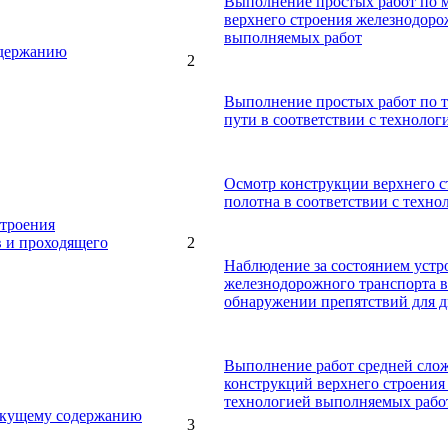
Выполнение простых работ по м
верхнего строения железнодоро
выполняемых работ
одержанию
2
Выполнение простых работ по 
пути в соответствии с техноло
Осмотр конструкции верхнего с
полотна в соответствии с техн
строения
в и проходящего
2
Наблюдение за состоянием устр
железнодорожного транспорта в
обнаружении препятствий для 
Выполнение работ средней слож
конструкций верхнего строения
технологией выполняемых рабо
текущему содержанию
3