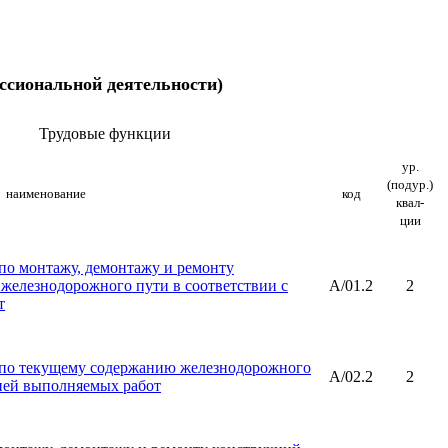
ссиональной деятельности)
Трудовые функции
ур.
(подур.)
наименование
код
квал-
ции
по монтажу, демонтажу и ремонту
 железнодорожного пути в соответствии с
A/01.2
2
т
по текущему содержанию железнодорожного
A/02.2
2
гией выполняемых работ