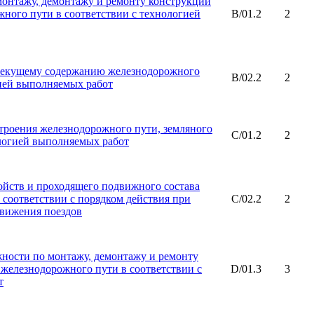
онтажу, демонтажу и ремонту конструкций
жного пути в соответствии с технологией
B/01.2
2
текущему содержанию железнодорожного
B/02.2
2
гией выполняемых работ
троения железнодорожного пути, земляного
C/01.2
2
ологией выполняемых работ
ойств и проходящего подвижного состава
 соответствии с порядком действия при
C/02.2
2
движения поездов
ности по монтажу, демонтажу и ремонту
 железнодорожного пути в соответствии с
D/01.3
3
т