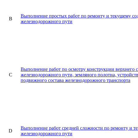
Выполнение простых работ по ремонту и текущему с
B
железнодорожного пути
Выполнение работ по осмотру конструкции верхнего 
C
железнодорожного пути, земляного полотна, устройст
подвижного состава железнодорожного транспорта
Выполнение работ средней сложности по ремонту и 
D
железнодорожного пути