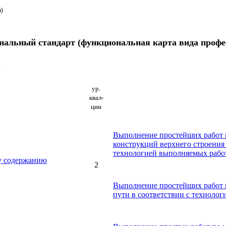
и)
нальный стандарт (функциональная карта вида профе
и
ур.
квал-
ции
Выполнение простейших работ 
конструкций верхнего строения
технологией выполняемых рабо
у содержанию
2
Выполнение простейших работ 
пути в соответствии с техноло