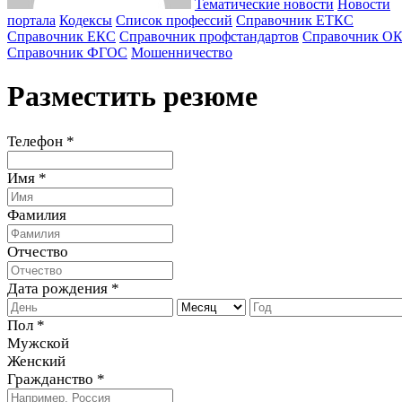
Тематические новости
Новости
портала
Кодексы
Cписок профессий
Справочник ЕТКС
Справочник ЕКС
Справочник профстандартов
Справочник О
Справочник ФГОС
Мошенничество
Разместить резюме
Телефон *
Имя *
Фамилия
Отчество
Дата рождения *
Пол *
Мужской
Женский
Гражданство *