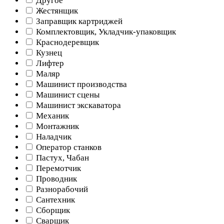
Другое
Жестянщик
Заправщик картриджей
Комплектовщик, Укладчик-упаковщик
Краснодеревщик
Кузнец
Лифтер
Маляр
Машинист производства
Машинист сцены
Машинист экскаватора
Механик
Монтажник
Наладчик
Оператор станков
Пастух, Чабан
Перемотчик
Проводник
Разнорабочий
Сантехник
Сборщик
Сварщик