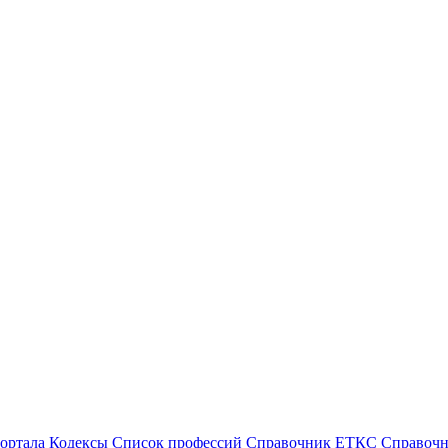
ортала
Кодексы
Cписок профессий
Справочник ЕТКС
Справоч