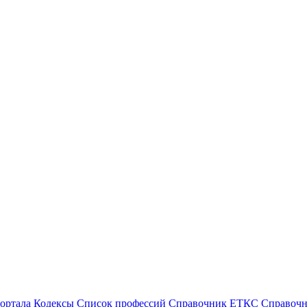
ортала
Кодексы
Cписок профессий
Справочник ЕТКС
Справоч