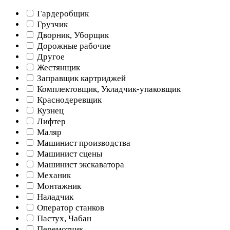
Гардеробщик
Грузчик
Дворник, Уборщик
Дорожные рабочие
Другое
Жестянщик
Заправщик картриджей
Комплектовщик, Укладчик-упаковщик
Краснодеревщик
Кузнец
Лифтер
Маляр
Машинист производства
Машинист сцены
Машинист экскаватора
Механик
Монтажник
Наладчик
Оператор станков
Пастух, Чабан
Перемотчик