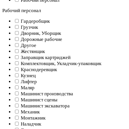
Рабочий персонал
Рабочий персонал
Гардеробщик
Грузчик
Дворник, Уборщик
Дорожные рабочие
Другое
Жестянщик
Заправщик картриджей
Комплектовщик, Укладчик-упаковщик
Краснодеревщик
Кузнец
Лифтер
Маляр
Машинист производства
Машинист сцены
Машинист экскаватора
Механик
Монтажник
Наладчик