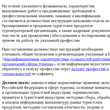
На основе указанного функционала, характеристик
выполняемых работ и предъявляемых требований к
профессиональным знаниям, навыкам и квалификации
составляется должностная инструкция начальник отдела по
бронированию и продажам туристских продуктов
туроператорской организации, а также кадровые документы
том числе для проведения собеседования и тестирования п
приеме на работу по указанной профессии.
При составлении должностных инструкций необходимо
учитывать общие положения и рекомендации указанные в 
«
Квалификационные характеристики должностей работник
организаций сферы туризма
», если информации недостаточ
обратитесь к поиску профессии через
каталог профессий и
специальностей
по алфавиту.
Должен знать:
законы и иные нормативные правовые акты
Российской Федерации в сфере туризма; основные концеп
и организацию туристской индустрии; терминологию,
принятую в туристской индустрии; методики сбора, обрабо
и анализа информации; конъюнктуру рынка туристских
продуктов; методики составления отчетности; теорию и