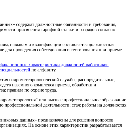
анных» содержат должностные обязанности и требования,
димости присвоения тарифной ставки и разрядов согласно
иям, навыкам и квалификации составляется должностная
ле для проведения собеседования и тестирования при приеме
фикационные характеристики должностей работников
специальностей
по алфавиту.
тия гидрометеорологической службы; распорядительные,
едств наземного комплекса приема, обработки и
а; правила по охране труда.
идрометеорология" или высшее профессиональное образование
ию профессиональной деятельности; стаж работы на должностях
тниковых данных» предназначены для решения вопросов,
ганизациях. На основе этих характеристик разрабатывается