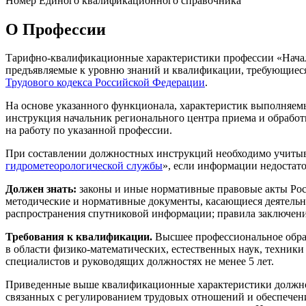
Номер Единого квалификационного справочника
О Профеcсии
Тарифно-квалификационные характеристики профессии «Начал
предъявляемые к уровню знаний и квалификации, требующиеся 
Трудового кодекса Российской Федерации
.
На основе указанного функционала, характеристик выполняем
инструкция начальник регионального центра приема и обработ
на работу по указанной профессии.
При составлении должностных инструкций необходимо учитыв
гидрометеорологической службы
», если информации недостато
Должен знать:
законы и иные нормативные правовые акты Рос
методические и нормативные документы, касающиеся деятельн
распространения спутниковой информации; правила заключения 
Требования к квалификации.
Высшее профессиональное образ
в области физико-математических, естественных наук, техник
специалистов и руководящих должностях не менее 5 лет.
Приведенные выше квалификационные характеристики должнос
связанных с регулированием трудовых отношений и обеспечени