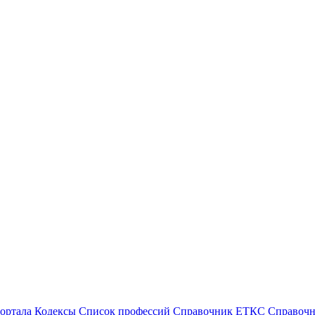
ортала
Кодексы
Cписок профессий
Справочник ЕТКС
Справоч