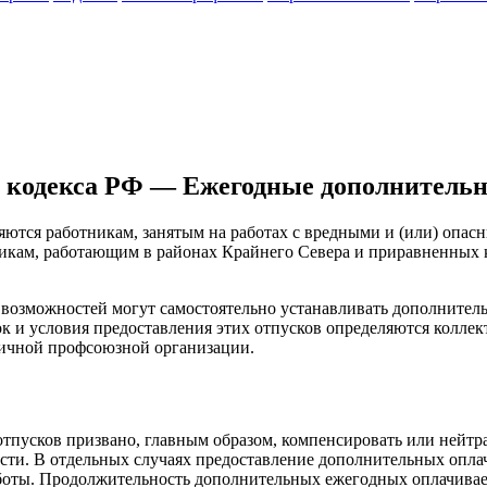
го кодекса РФ — Ежегодные дополнитель
ются работникам, занятым на работах с вредными и (или) опас
кам, работающим в районах Крайнего Севера и приравненных к 
возможностей могут самостоятельно устанавливать дополнитель
к и условия предоставления этих отпусков определяются колл
вичной профсоюзной организации.
тпусков призвано, главным образом, компенсировать или нейтр
ности. В отдельных случаях предоставление дополнительных оп
работы. Продолжительность дополнительных ежегодных оплачивае