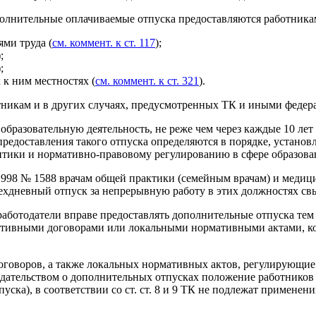
ополнительные оплачиваемые отпуска предоставляются работника
ми труда (
см. коммент. к ст. 117
);
);
);
к ним местностях (
см. коммент. к ст. 321
).
никам и в других случаях, предусмотренных ТК и иными федер
образовательную деятельность, не реже чем через каждые 10 ле
 предоставления такого отпуска определяются в порядке, устан
тики и нормативно-правовому регулированию в сфере образова
1998 № 1588 врачам общей практики (семейным врачам) и медиц
хдневный отпуск за непрерывную работу в этих должностях свы
ботодатели вправе предоставлять дополнительные отпуска тем 
ективными договорами или локальными нормативными актами, к
договоров, а также локальных нормативных актов, регулирующи
дательством о дополнительных отпусках положение работников 
ска), в соответствии со ст. ст. 8 и 9 ТК не подлежат применени