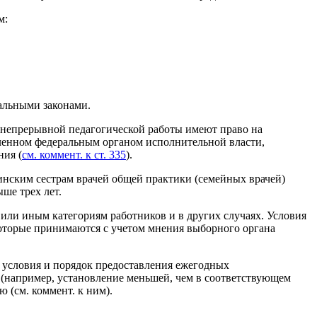
м:
альными законами.
т непрерывной педагогической работы имеют право на
овленном федеральным органом исполнительной власти,
ния (
см. коммент. к ст. 335
).
инским сестрам врачей общей практики (семейных врачей)
ше трех лет.
или иным категориям работников и в других случаях. Условия
оторые принимаются с учетом мнения выборного органа
е условия и порядок предоставления ежегодных
(например, установление меньшей, чем в соответствующем
ю (см. коммент. к ним).