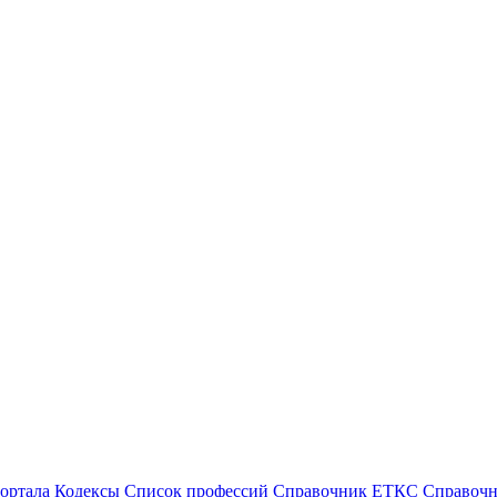
ортала
Кодексы
Cписок профессий
Справочник ЕТКС
Справоч