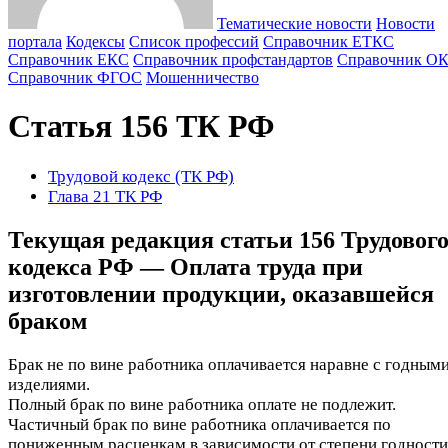
Тематические новости
Новости
портала
Кодексы
Cписок профессий
Справочник ЕТКС
Справочник ЕКС
Справочник профстандартов
Справочник О
Справочник ФГОС
Мошенничество
Статья 156 ТК РФ
Трудовой кодекс (ТК РФ)
Глава 21 ТК РФ
Текущая редакция статьи 156 Трудовог
кодекса РФ — Оплата труда при
изготовлении продукции, оказавшейся
браком
Брак не по вине работника оплачивается наравне с годным
изделиями.
Полный брак по вине работника оплате не подлежит.
Частичный брак по вине работника оплачивается по
пониженным расценкам в зависимости от степени годности