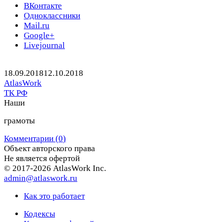
ТК
ВКонтакте
РФ
Одноклассники
Mail.ru
Google+
Livejournal
Опубликовано
Автор
18.09.2018
12.10.2018
Рубрики
AtlasWork
ТК РФ
Предыдущая
Следующая
Наши
запись
запись
грамоты
Комментарии (
0
)
Объект авторского права
Не является офертой
© 2017-2026 AtlasWork Inc.
admin@atlaswork.ru
Как это работает
Кодексы