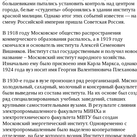
большевиками пытались установить контроль над центром
города, белые «студенты» оборонялись в здании института 
красной милиции. Однако итог этих событий известен — на
смену Российской империи пришла Советская Россия.
В 1918 году Московское общество распространения
коммерческого образования распалось, а в 1919 году
скончался и основатель института Алексей Семенович
Вишняков. Институт стал государственным и получил ново
название – Московский институт народного хозяйства.
Изначально ему было присвоено имя Карла Маркса, однако
1924 года вуз носит имя Георгия Валентиновича Плеханова
В 1930‑е годы в вузе произошел ряд реорганизаций. Мясно
холодильный, сахарный, молочный и консервный факульте
были выведены из состава института. На их основе был соз
ряд специализированных учебных заведений, ставших
крупными самостоятельными вузами. В результате слияния
электропромышленного факультета МИНХа и
электротехнического факультета МВТУ был создан
Московский энергетический институт. Одновременно с
электропромышленным было выделено кооперативное
отделение, на базе которого возник Институт промысловой