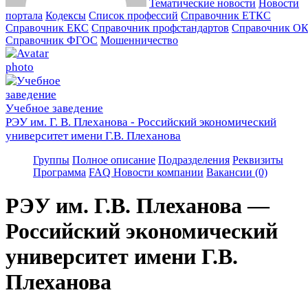
Тематические новости
Новости
портала
Кодексы
Cписок профессий
Справочник ЕТКС
Справочник ЕКС
Справочник профстандартов
Справочник О
Справочник ФГОС
Мошенничество
Учебное заведение
РЭУ им. Г. В. Плеханова - Российский экономический
университет имени Г.В. Плеханова
Группы
Полное описание
Подразделения
Реквизиты
Программа
FAQ
Новости компании
Вакансии (0)
РЭУ им. Г.В. Плеханова —
Российский экономический
университет имени Г.В.
Плеханова