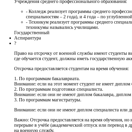
Учреждения среднего профессионального образования:
- Колледж реализует программы среднего профессио
специальностям – 2 года), и 4 года – по углубленно
- Техникум реализует программы среднего специальн
техникумы назывались училищами.
Государственный
Аспирантура
?
Право на отсрочку от военной службы имеют студенты в
где обучается студент, должны иметь государственную а
Отсрочка предоставляется студентам на время обучения:
1. По программам бакалавриата.
Внимание: если на этот момент студент не имеет диплом
2. По программам подготовки специалиста.
Внимание: если они не имеют диплом бакалавра, диплом
3. По программам магистратуры.
Внимание: если они не имеют диплом специалиста или ди
Важно: Отсрочка предоставляется на время обучения, н
перерыве в учёбе (академический отпуск или перевод в 
на военную службу.