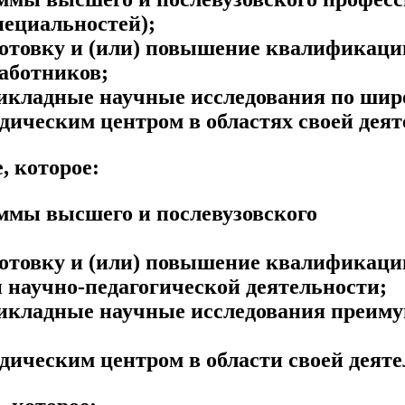
пециальностей);
одготовку и (или) повышение квалифика
аботников;
икладные научные исследования по широ
дическим центром в областях своей деят
, которое:
аммы высшего и послевузовского
одготовку и (или) повышение квалифика
и научно-педагогической деятельности;
икладные научные исследования преимущ
дическим центром в области своей деяте