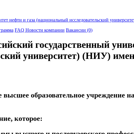
итет нефти и газа (национальный исследовательский университ
грамма
FAQ
Новости компании
Вакансии (0)
сийский государственный униве
ский университет) (НИУ) име
 высшее образовательное учреждение на
ние, которое:
аммы высшего и послевузовского профес