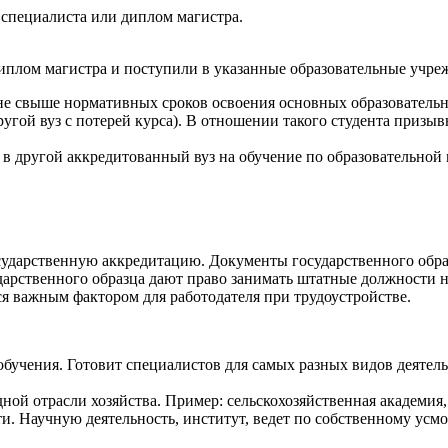
 специалиста или диплом магистра.
плом магистра и поступили в указанные образовательные учреж
о не свыше нормативных сроков освоения основных образовател
другой вуз с потерей курса). В отношении такого студента приз
я в другой аккредитованный вуз на обучение по образовательной
ударственную аккредитацию. Документы государственного обр
арственного образца дают право занимать штатные должности н
ся важным фактором для работодателя при трудоустройстве.
бучения. Готовит специалистов для самых разных видов деятел
ной отрасли хозяйства. Пример: сельскохозяйственная академия, 
ти. Научную деятельность, институт, ведет по собственному усм