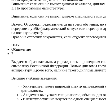
Внимание: если они не имеют диплом бакалавра, диплом
3. По программам магистратуры.
Внимание: если они не имеют диплом специалиста или ди
Важно: Отсрочка предоставляется на время обучения, н
перерыве в учёбе (академический отпуск или перевод в 
на военную службу.
Право на отсрочку сохраняется, если студент переводитс
НИУ
Общежитие
?
Выдается образовательным учреждением, прошедшим гос
символику Российской Федерации. Только дипломы госуд
аспирантуру. Кроме того, наличие такого диплома являет
Высшие учебные заведения:
- Университет имеет широкий спектр направлений о
деятельность;
- Академия выпускает специалистов, обычно, для од
- Институт обучение ведется по одной специальнос