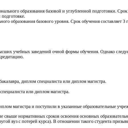
нального образования базовой и углубленной подготовки. Срок 
й подготовке.
ого образования базового уровня. Срок обучения составляет 3 г
ысших учебных заведений очной формы обучения. Однако следует
ккредитацию.
 бакалавра, диплом специалиста или диплом магистра.
 специалиста или диплом магистра.
плом магистра и поступили в указанные образовательные учреж
о не свыше нормативных сроков освоения основных образовател
другой вуз с потерей курса). В отношении такого студента приз