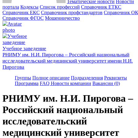
Тематические новости
Новости
портала
Кодексы
Cписок профессий
Справочник ЕТКС
Справочник ЕКС
Справочник профстандартов
Справочник О
Справочник ФГОС
Мошенничество
Учебное заведение
РНИМУ им. Н.И. Пирогова – Российский национальный
исследовательский медицинский университет имени Н.И.
Пирогова
Группы
Полное описание
Подразделения
Реквизиты
Программа
FAQ
Новости компании
Вакансии (0)
РНИМУ им. Н.И. Пирогова –
Российский национальный
исследовательский
медицинский университет