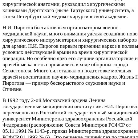
хирургической анатомии, руководил хирургическими
клиниками Дерптского (ныне Тартуского) университета, а
затем Петербургской медико-хирургической академии.
Н.И. Пирогов был активным организатором военно-
медицинской науки, много внимания уделял созданию ново
хирургического инструментария и хирургических наборов
для армии. Н.И. Пирогов первым применил наркоз в полев
условиях действующей армии во время хирургической
операции. Но особенно ярко его лучшие организаторские и
врачебные качества проявились в ходе обороны города
Севастополя. Много сил отдавал он подготовке молодых
врачей и воспитанию научно-медицинских кадров. Жизнь Н
Пирогова — пример бескорыстного служения науке и
Отчизне.
В 1992 году 2-ой Московский ордена Ленина
государственный медицинский институт им. Н.И. Пирогова
переименован в Российский государственный медицинский
университет Министерства здравоохранения Российской
Федерации (распоряжение Совета Министров РСФСР от
05.11.1991 № 1143-р, приказ Министерства здравоохранен
РСФСР 01.1992 № 6). Это решение лишний раз подтвердил