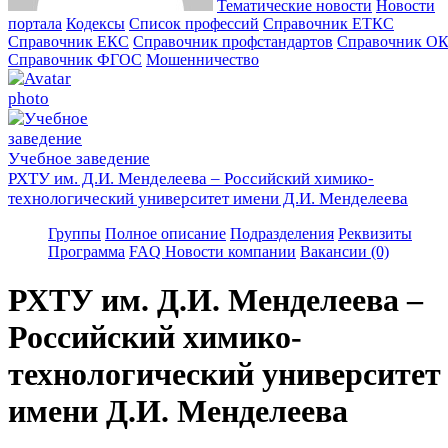
Тематические новости
Новости
портала
Кодексы
Cписок профессий
Справочник ЕТКС
Справочник ЕКС
Справочник профстандартов
Справочник О
Справочник ФГОС
Мошенничество
Учебное заведение
РХТУ им. Д.И. Менделеева – Российский химико-
технологический университет имени Д.И. Менделеева
Группы
Полное описание
Подразделения
Реквизиты
Программа
FAQ
Новости компании
Вакансии (0)
РХТУ им. Д.И. Менделеева –
Российский химико-
технологический университет
имени Д.И. Менделеева