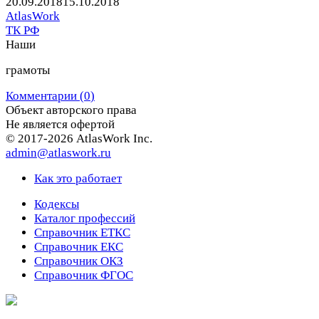
Автор
20.09.2018
15.10.2018
Рубрики
AtlasWork
ТК РФ
Предыдущая
Следующая
Наши
запись
запись
грамоты
Комментарии (
0
)
Объект авторского права
Не является офертой
© 2017-2026 AtlasWork Inc.
admin@atlaswork.ru
Как это работает
Кодексы
Каталог профессий
Справочник ЕТКС
Справочник ЕКС
Справочник ОКЗ
Справочник ФГОС