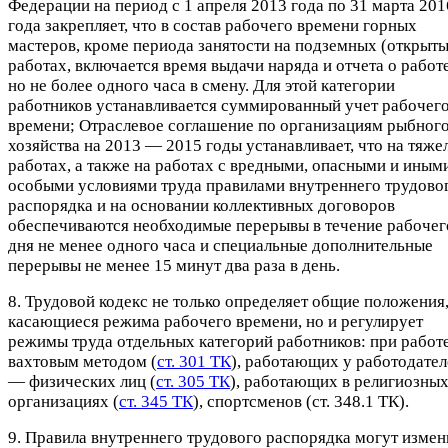
Федерации на период с 1 апреля 2013 года по 31 марта 201
года закрепляет, что в состав рабочего времени горных
мастеров, кроме периода занятости на подземных (открыты
работах, включается время выдачи наряда и отчета о работе
но не более одного часа в смену. Для этой категории
работников устанавливается суммированный учет рабочег
времени; Отраслевое соглашение по организациям рыбног
хозяйства на 2013 — 2015 годы устанавливает, что на тяже
работах, а также на работах с вредными, опасными и иным
особыми условиями труда правилами внутреннего трудово
распорядка и на основании коллективных договоров
обеспечиваются необходимые перерывы в течение рабочег
дня не менее одного часа и специальные дополнительные
перерывы не менее 15 минут два раза в день.
8. Трудовой кодекс не только определяет общие положения
касающиеся режима рабочего времени, но и регулирует
режимы труда отдельных категорий работников: при работ
вахтовым методом (
ст. 301 ТК
), работающих у работодател
— физических лиц (
ст. 305 ТК
), работающих в религиозны
организациях (
ст. 345 ТК
), спортсменов (ст. 348.1 ТК).
9. Правила внутреннего трудового распорядка могут измен