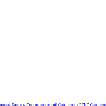
ортала
Кодексы
Cписок профессий
Справочник ЕТКС
Справоч