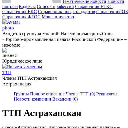
Тематические новости
Новости
портала
Кодексы
Cписок профессий
Справочник ЕТКС
Справочник ЕКС
Справочник профстандартов
Справочник О
Справочник ФГОС
Мошенничество
Входит в группу компаний. Нажми посмотреть.
Союз
«Торгово-промышленная палата Российской Федерации» –
некомме...
Юридическое лицо
Члены ТПП Астраханская
Астраханская
Группы
Полное описание
Члены ТТП (0)
Реквизиты
Новости компании
Вакансии (0)
ТТП Астраханская
Союз «Астраханская Торгово-промышленная палата» –