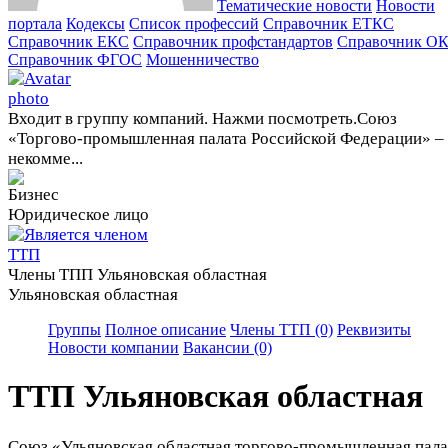
Тематические новости
Новости
портала
Кодексы
Cписок профессий
Справочник ЕТКС
Справочник ЕКС
Справочник профстандартов
Справочник О
Справочник ФГОС
Мошенничество
Входит в группу компаний. Нажми посмотреть.
Союз
«Торгово-промышленная палата Российской Федерации» –
некомме...
Юридическое лицо
Члены ТПП Ульяновская областная
Ульяновская областная
Группы
Полное описание
Члены ТТП (0)
Реквизиты
Новости компании
Вакансии (0)
ТТП Ульяновская областная
Союз «Ульяновская областная торгово-промышленная пала