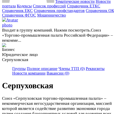
Тематические новости
Новости
портала
Кодексы
Cписок профессий
Справочник ЕТКС
Справочник ЕКС
Справочник профстандартов
Справочник О
Справочник ФГОС
Мошенничество
Входит в группу компаний. Нажми посмотреть.
Союз
«Торгово-промышленная палата Российской Федерации» –
некомме...
Юридическое лицо
Серпуховская
Группы
Полное описание
Члены ТТП (0)
Реквизиты
Новости компании
Вакансии (0)
Серпуховская
Союз «Серпуховская торгово-промышленная палата» –
некоммерческая негосударственная организация, миссией
которой является содействие развитию экономики города
путем создания благоприятных условий для развития всех